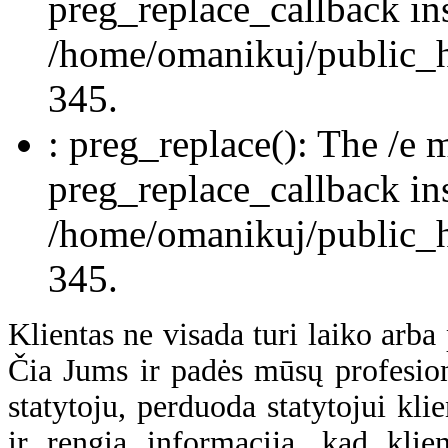
preg_replace_callback in
/home/omanikuj/public_ht
345.
: preg_replace(): The /e m
preg_replace_callback in
/home/omanikuj/public_ht
345.
Klientas ne visada turi laiko arba 
Čia Jums ir padės mūsų profesio
statytoju, perduoda statytojui kl
ir rengia informaciją, kad klie