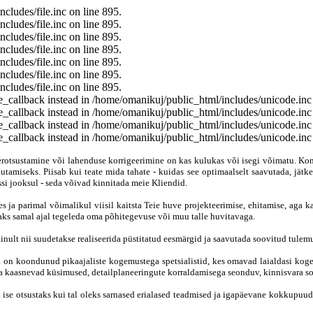
cludes/file.inc on line 895.
cludes/file.inc on line 895.
cludes/file.inc on line 895.
cludes/file.inc on line 895.
cludes/file.inc on line 895.
cludes/file.inc on line 895.
cludes/file.inc on line 895.
ce_callback instead in /home/omanikuj/public_html/includes/unicode.inc
ce_callback instead in /home/omanikuj/public_html/includes/unicode.inc
ce_callback instead in /home/omanikuj/public_html/includes/unicode.inc
ce_callback instead in /home/omanikuj/public_html/includes/unicode.inc
erotsustamine või lahenduse korrigeerimine on kas kulukas või isegi võimatu. Kon
vutamiseks. Piisab kui teate mida tahate - kuidas see optimaalselt saavutada, jä
ssi jooksul - seda võivad kinnitada meie Kliendid.
ja parimal võimalikul viisil kaitsta Teie huve projekteerimise, ehitamise, aga ka
aks samal ajal tegeleda oma põhitegevuse või muu talle huvitavaga.
inult nii suudetakse realiseerida püstitatud eesmärgid ja saavutada soovitud tulem
n koondunud pikaajaliste kogemustega spetsialistid, kes omavad laialdasi kogemu
 kaasnevad küsimused, detailplaneeringute korraldamisega seonduv, kinnisvara s
 ise otsustaks kui tal oleks sarnased erialased teadmised ja igapäevane kokkupuud