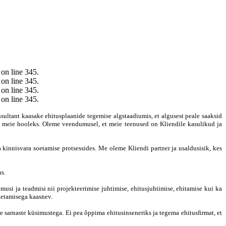
 on line 345.
 on line 345.
 on line 345.
 on line 345.
sultant kaasake ehitusplaanide tegemise algstaadiumis, et algusest peale saaksid
tke meie hooleks. Oleme veendumusel, et meie teenused on Kliendile kasulikud ja
 kinnisvara soetamise protsessides. Me oleme Kliendi partner ja usaldusisik, kes
us.
si ja teadmisi nii projekteerimise juhtimise, ehitusjuhtimise, ehitamise kui ka
oetamisega kaasnev.
e sarnaste küsimustega. Ei pea õppima ehitusinseneriks ja tegema ehitusfirmat, et