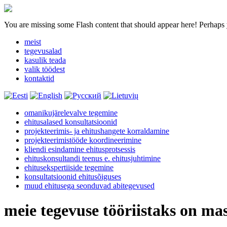
You are missing some Flash content that should appear here! Perhaps yo
meist
tegevusalad
kasulik teada
valik töödest
kontaktid
omanikujärelevalve tegemine
ehitusalased konsultatsioonid
projekteerimis- ja ehitushangete korraldamine
projekteerimistööde koordineerimine
kliendi esindamine ehitusprotsessis
ehituskonsultandi teenus e. ehitusjuhtimine
ehitusekspertiiside tegemine
konsultatsioonid ehitusõiguses
muud ehitusega seonduvad abitegevused
meie tegevuse tööriistaks on m