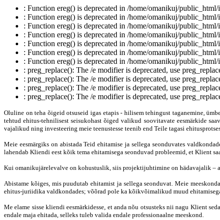
: Function ereg() is deprecated in /home/omanikuj/public_html/in
: Function ereg() is deprecated in /home/omanikuj/public_html/in
: Function ereg() is deprecated in /home/omanikuj/public_html/in
: Function ereg() is deprecated in /home/omanikuj/public_html/in
: Function ereg() is deprecated in /home/omanikuj/public_html/in
: Function ereg() is deprecated in /home/omanikuj/public_html/in
: Function ereg() is deprecated in /home/omanikuj/public_html/in
: preg_replace(): The /e modifier is deprecated, use preg_repla
: preg_replace(): The /e modifier is deprecated, use preg_repla
: preg_replace(): The /e modifier is deprecated, use preg_repla
: preg_replace(): The /e modifier is deprecated, use preg_repla
Oluline on teha õigeid otsuseid igas etapis - hilisem tehingust taganemine, ümb
tehtud ehitus-tehnilisest seisukohast õiged valikud soovitavate eesmärkide saa
vajalikud ning investeering meie teenustesse teenib end Teile tagasi ehitusprotse
Meie eesmärgiks on abistada Teid ehitamise ja sellega seonduvates valdkondades 
lahendab Kliendi eest kõik tema ehitamisega seonduvad probleemid, et Klient sa
Kui omanikujärelevalve on kohustuslik, siis projektijuhtimine on hädavajalik – a
Abistame kõiges, mis puudutab ehitamist ja sellega seonduvat. Meie meeskonda o
ehitus-juriidika valdkondades; võõrad pole ka kõikvõimalikud muud ehitamisega
Me elame sisse kliendi eesmärkidesse, et anda nõu otsusteks nii nagu Klient seda
endale maja ehitada, selleks tuleb valida endale professionaalne meeskond.